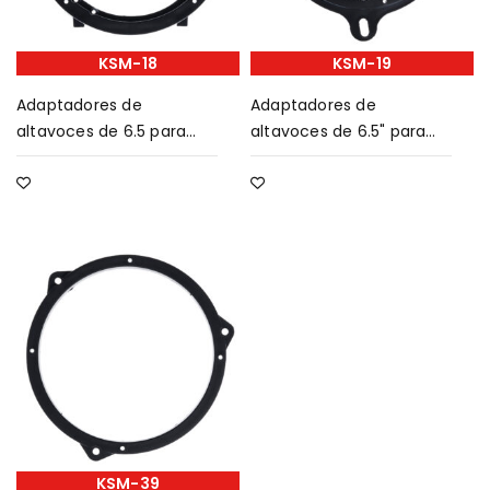
KSM-18
KSM-19
Adaptadores de
Adaptadores de
altavoces de 6.5 para
altavoces de 6.5" para
Honda Hollow
nissan great wh5, verna,
Kia, Zotye
KSM-39