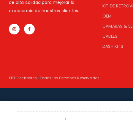
de alta calidad para mejorar la
KIT DE RETROV
experiencia de nuestros clientes.
OEM
CÁMARAS & S
CABLES
DASH KITS
KBT Electronics | Todos los Derechos Reservados