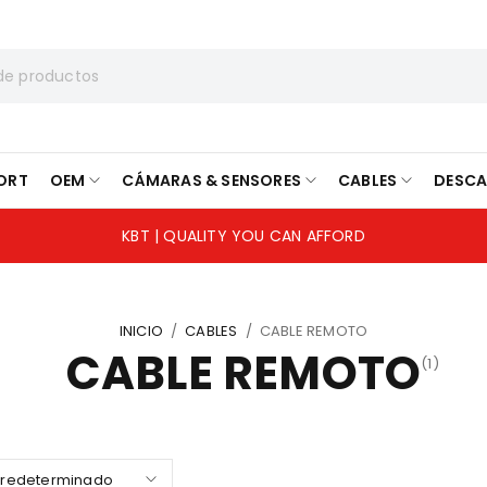
ORT
OEM
CÁMARAS & SENSORES
CABLES
DESC
KBT | QUALITY YOU CAN AFFORD
INICIO
/
CABLES
/
CABLE REMOTO
CABLE REMOTO
(1)
predeterminado