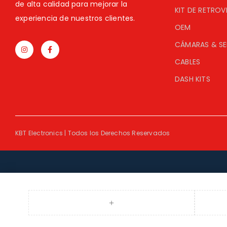
de alta calidad para mejorar la
KIT DE RETROV
experiencia de nuestros clientes.
OEM
CÁMARAS & S
CABLES
DASH KITS
KBT Electronics | Todos los Derechos Reservados