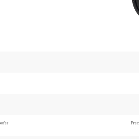
oofer
Frec