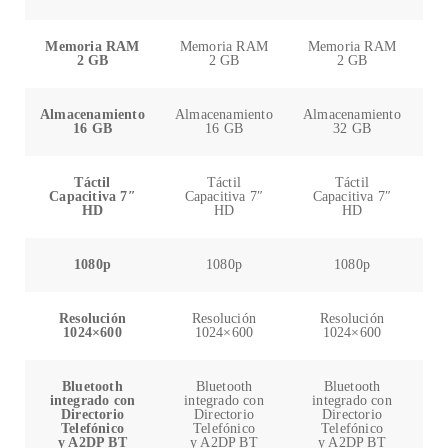
Memoria RAM
Memoria RAM
Memoria RAM
M
2 GB
2 GB
2 GB
Almacenamiento
Almacenamiento
Almacenamiento
Al
16 GB
16 GB
32 GB
Táctil
Táctil
Táctil
Capacitiva 7″
Capacitiva 7″
Capacitiva 7″
C
HD
HD
HD
1080p
1080p
1080p
Resolución
Resolución
Resolución
1024×600
1024×600
1024×600
Bluetooth
Bluetooth
Bluetooth
integrado con
integrado con
integrado con
i
Directorio
Directorio
Directorio
Telefónico
Telefónico
Telefónico
y A2DP BT
y A2DP BT
y A2DP BT