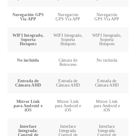
Navegación GPS
Navegación
Navegación
Vía APP
GPS Vía APP
GPS Vía APP
G
WIFI Integrado,
WIFI Integrado,
WIFI Integrado,
WI
Soporta
Soporta
Soporta
Hotspots
Hotspots
Hotspots
No incluida
Cámara de
No incluida
Retroceso
Entrada de
Entrada de
Entrada de
Cámara AHD
Cámara AHD
Cámara AHD
Mirror Link
Mirror Link
Mirror Link
para Android e
para Android e
para Android e
p
iOS
iOS
iOS
Interface
Interface
Interface
Integrada:
Integrada:
Integrada:
Control de
Control de
Control de