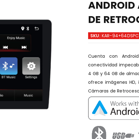
ANDROID 
DE RETRO
SKU:
KAR-94+64DSPC
Cuenta con Android
conectividad impecabl
4 GB y 64 GB de almac
ofrece imágenes HD, i
Cámaras de Retroceso