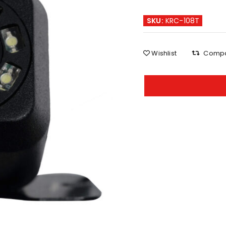
SKU:
KRC-108T
Wishlist
Comp