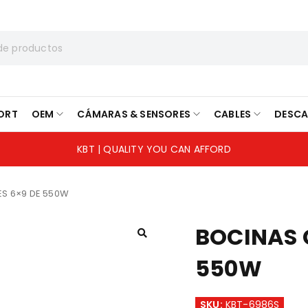
ORT
OEM
CÁMARAS & SENSORES
CABLES
DESC
KBT | QUALITY YOU CAN AFFORD
ES 6×9 DE 550W
BOCINAS 
550W
SKU:
KBT-6986S