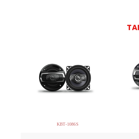
TA
KBT-1086S