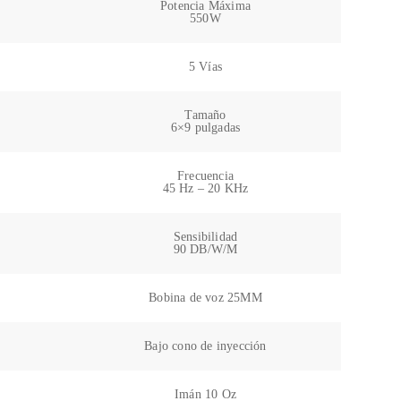
Potencia Máxima
550W
5 Vías
Tamaño
6×9 pulgadas
Frecuencia
45 Hz – 20 KHz
Sensibilidad
90 DB/W/M
Bobina de voz 25MM
Bajo cono de inyección
Imán 10 Oz