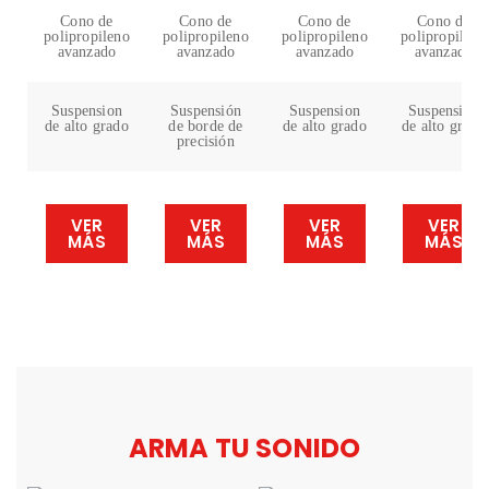
Cono de
Cono de
Cono de
Cono de
polipropileno
polipropileno
polipropileno
polipropileno
avanzado
avanzado
avanzado
avanzado
Suspension
Suspensión
Suspension
Suspension
de alto grado
de borde de
de alto grado
de alto grado
precisión
VER
VER
VER
VER
MÁS
MÁS
MÁS
MÁS
ARMA TU SONIDO