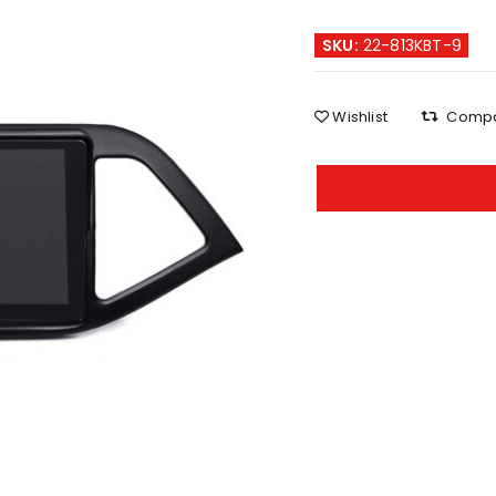
SKU:
22-813KBT-9
Wishlist
Comp