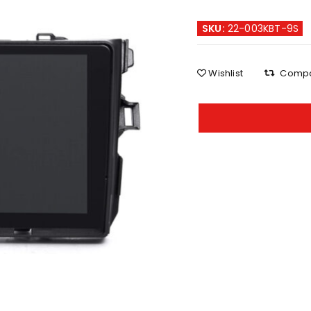
SKU:
22-003KBT-9S
Wishlist
Comp