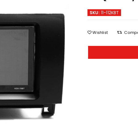
SKU:
11-112KBT
Wishlist
Comp