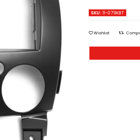
SKU:
11-079KBT
Wishlist
Comp