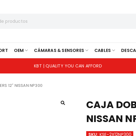
ORT
OEM
CÁMARAS & SENSORES
CABLES
DESC
KBT | QUALITY YOU CAN AFFORD
RS 12″ NISSAN NP300
CAJA DOB
NISSAN N
SKU:
KSE-2X12NP300